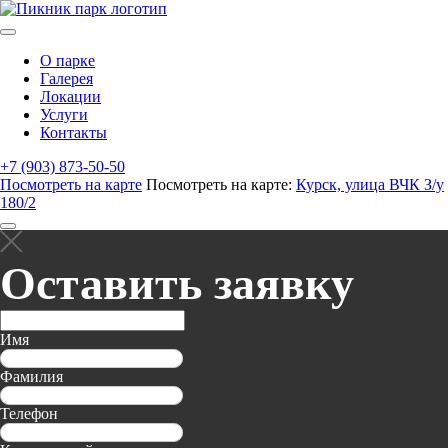
О парке
Галерея
Локации
Услуги
Контакты
+7 (903) 873-50-50
Посмотреть на карте
Посмотреть на карте:
Курск, улица ВЧК З/у
180/2
Оставить заявку
Имя
Фамилия
Телефон